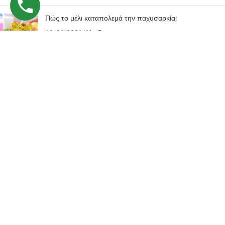
Πώς το μέλι καταπολεμά την παχυσαρκία;
19/04/2021
No Comments
13 τρόποι για να χρησιμοποιήσετε το μέλι για την υγεία
σας
19/04/2021
No Comments
Πληροφορίες:
Τρόποι πληρωμής
Τρόποι αποστολής
Όροι Χρήσης
Πολιτική Cookies
Υλοποίηση eShop:
ΔΙΚΤΥΟ