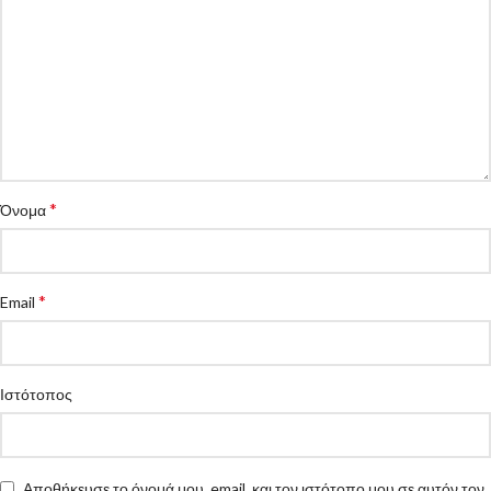
*
Όνομα
*
Email
Ιστότοπος
Αποθήκευσε το όνομά μου, email, και τον ιστότοπο μου σε αυτόν τον