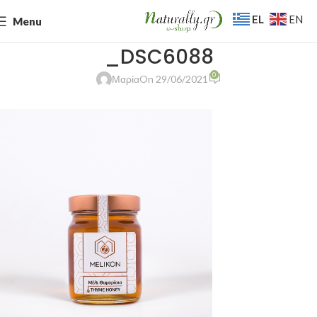
EL
EN
Menu
_DSC6088
0
Μαρία
On 29/06/2021