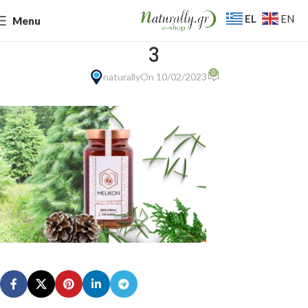
EL
EN
Menu
3
0
naturally
On 10/02/2023