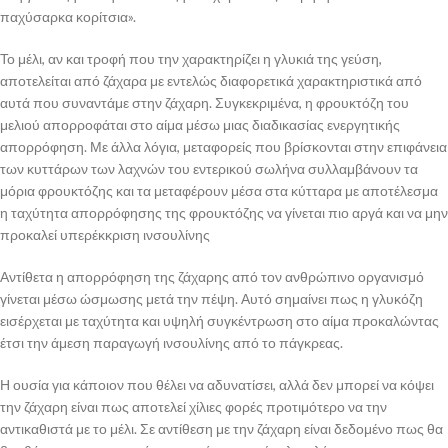
παχύσαρκα κορίτσια».
Το μέλι, αν και τροφή που την χαρακτηρίζει η γλυκιά της γεύση,
αποτελείται από ζάχαρα με εντελώς διαφορετικά χαρακτηριστικά από
αυτά που συναντάμε στην ζάχαρη. Συγκεκριμένα, η φρουκτόζη του
μελιού απορροφάται στο αίμα μέσω μιας διαδικασίας ενεργητικής
απορρόφηση. Με άλλα λόγια, μεταφορείς που βρίσκονται στην επιφάνεια
των κυττάρων των λαχνών του εντερικού σωλήνα συλλαμβάνουν τα
μόρια φρουκτόζης και τα μεταφέρουν μέσα στα κύτταρα με αποτέλεσμα
η ταχύτητα απορρόφησης της φρουκτόζης να γίνεται πιο αργά και να μην
προκαλεί υπερέκκριση ινσουλίνης
Αντίθετα η απορρόφηση της ζάχαρης από τον ανθρώπινο οργανισμό
γίνεται μέσω ώσμωσης μετά την πέψη. Αυτό σημαίνει πως η γλυκόζη
εισέρχεται με ταχύτητα και υψηλή συγκέντρωση στο αίμα προκαλώντας
έτσι την άμεση παραγωγή ινσουλίνης από το πάγκρεας.
Η ουσία για κάποιον που θέλει να αδυνατίσει, αλλά δεν μπορεί να κόψει
την ζάχαρη είναι πως αποτελεί χίλιες φορές προτιμότερο να την
αντικαθιστά με το μέλι. Σε αντίθεση με την ζάχαρη είναι δεδομένο πως θα