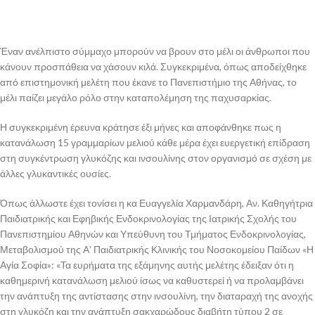
Έναν ανέλπιστο σύμμαχο μπορούν να βρουν στο μέλι οι άνθρωποι που
κάνουν προσπάθεια να χάσουν κιλά. Συγκεκριμένα, όπως αποδείχθηκε
από επιστημονική μελέτη που έκανε το Πανεπιστήμιο της Αθήνας, το
μέλι παίζει μεγάλο ρόλο στην καταπολέμηση της παχυσαρκίας.
Η συγκεκριμένη έρευνα κράτησε έξι μήνες και αποφάνθηκε πως η
κατανάλωση 15 γραμμαρίων μελιού κάθε μέρα έχει ευεργετική επίδραση
στη συγκέντρωση γλυκόζης και ινσουλίνης στον οργανισμό σε σχέση με
άλλες γλυκαντικές ουσίες.
Όπως άλλωστε έχει τονίσει η κα Ευαγγελία Χαρμανδάρη, Αν. Καθηγήτρια
Παιδιατρικής και Εφηβικής Ενδοκρινολογίας της Ιατρικής Σχολής του
Πανεπιστημίου Αθηνών και Υπεύθυνη του Τμήματος Ενδοκρινολογίας,
Μεταβολισμού της Α’ Παιδιατρικής Κλινικής του Νοσοκομείου Παίδων «Η
Αγία Σοφία»: «Τα ευρήματα της εξάμηνης αυτής μελέτης έδειξαν ότι η
καθημερινή κατανάλωση μελιού ίσως να καθυστερεί ή να προλαμβάνει
την ανάπτυξη της αντίστασης στην ινσουλίνη, την διαταραχή της ανοχής
στη γλυκόζη και την ανάπτυξη σακχαρώδους διαβήτη τύπου 2 σε